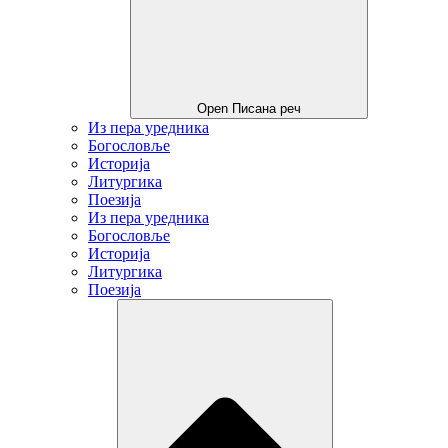
Open Писана реч
Из пера уредника
Богословље
Историја
Литургика
Поезија
Из пера уредника
Богословље
Историја
Литургика
Поезија