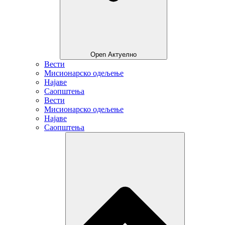
Open Актуелно
Вести
Мисионарско одељење
Најаве
Саопштења
Вести
Мисионарско одељење
Најаве
Саопштења