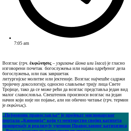
7:05 am
Возглас (грч.
ἐκφώνησις
–
уздизање тона или гласа
) је гласно
изговорени почетак богослужења или најава одређеног дела
богослужења, или пак завршетак
литургијске молитве или јектеније. Возглас најчешће садржи
тројичну доксологију, односно слављење трију лица Свете
Тројице, тако да се може рећи да возглас представља један вид
малог славословља. Свештеник произноси возглас на један
начин који није ни појање, али ни обично читање (грч. термин
је
εκφώνως
).
„Појмовник православља“ је пројекат мисионарског
портала „Кинонија“ који уз менторство својих катихета
припремају и реализују ученици Православног катихизиса
– Верске наставе из више средњих школа.