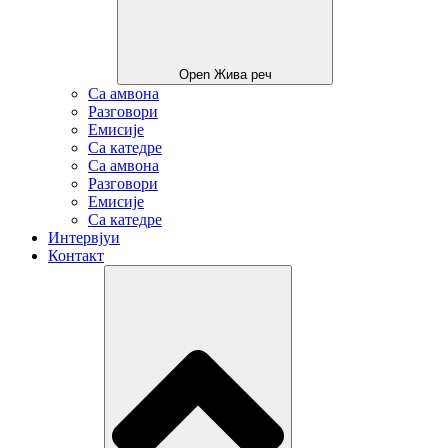
Open Жива реч
Са амвона
Разговори
Емисије
Са катедре
Са амвона
Разговори
Емисије
Са катедре
Интервјуи
Контакт