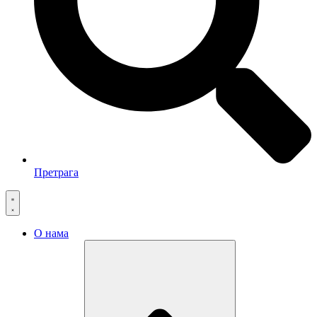
Претрага
О нама