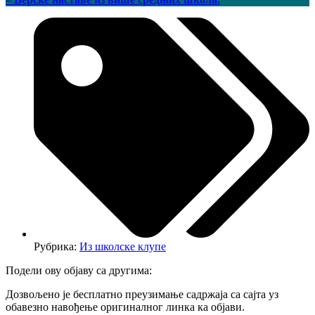
Рубрика:
Из школске клупе
Подели ову објаву са другима:
Дозвољено је бесплатно преузимање садржаја са сајта уз
обавезно навођење оригиналног линка ка објави.