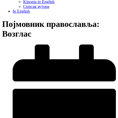
Kinonia in English
Списак аутора
In English
Појмовник православља:
Возглас