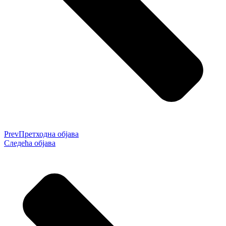
Prev
Претходна објава
Следећа објава