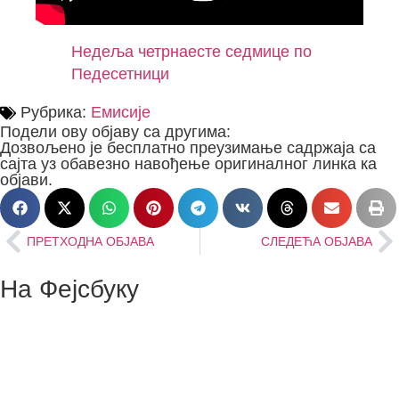
Недеља четрнаесте седмице по
Педесетници
Рубрика:
Емисије
Подели ову објаву са другима:
Дозвољено је бесплатно преузимање садржаја са
сајта уз обавезно навођење оригиналног линка ка
објави.
ПРЕТХОДНА ОБЈАВА
СЛЕДЕЋА ОБЈАВА
На Фејсбуку