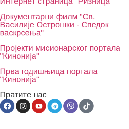
Интернет страница "Ризница"
Документарни филм "Св.
Василије Острошки - Сведок
васкрсења"
Пројекти мисионарског портала
"Кинонија"
Прва годишњица портала
"Кинонија"
Пратите нас