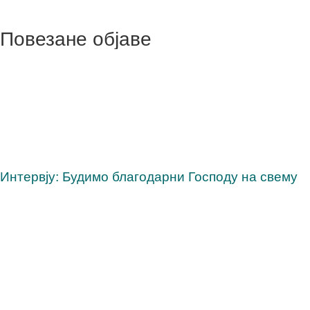
Повезане објаве
Интервју: Будимо благодарни Господу на свему