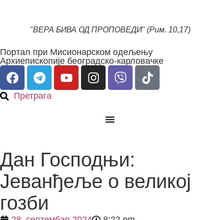
"ВЕРА БИВА ОД ПРОПОВЕДИ" (Рим. 10,17)
Портал при Мисионарском одељењу
Архиепископије београдско-карловачке
Претрага
Дан Господњи:
Jeванђеље о великој
гозби
28. септембар 2024
8:22 pm