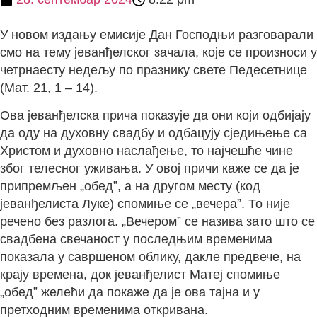
У новом издању емисије Дан Господњи разговарали
смо на тему јеванђелског зачала, које се произноси у
четрнаесту недељу по празнику свете Педесетнице
(Мат. 21, 1 – 14).
Ова јеванђелска прича показује да они који одбијају
да оду на духовну свадбу и одбацују сједињење са
Христом и духовно наслађење, то најчешће чине
због телесног уживања. У овој причи каже се да је
припремљен „обедˮ, а на другом месту (код
јеванђелиста Луке) спомиње се „вечераˮ. То није
речено без разлога. „Вечеромˮ се назива зато што се
свадбена свечаност у последњим временима
показала у савршеном облику, дакле предвече, на
крају времена, док јеванђелист Матеј спомиње
„обедˮ желећи да покаже да је ова тајна и у
претходним временима откривана.