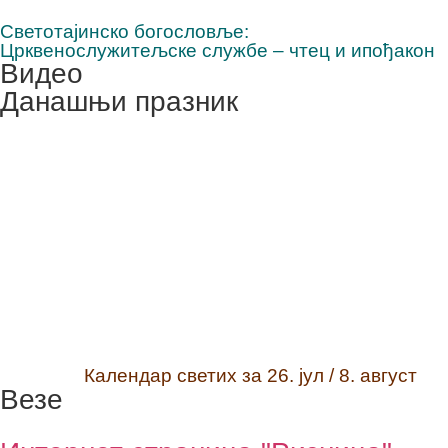
Светотајинско богословље:
Црквенослужитељске службе – чтец и ипођакон
Видео
Данашњи празник
Календар светих за 26. јул / 8. август
Везе