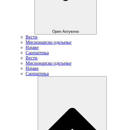
Open Актуелно
Вести
Мисионарско одељење
Најаве
Саопштења
Вести
Мисионарско одељење
Најаве
Саопштења