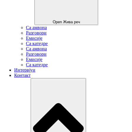
Open Жива реч
Са амвона
Разговори
Емисије
Са катедре
Са амвона
Разговори
Емисије
Са катедре
Интервјуи
Контакт