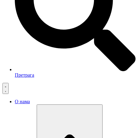
Претрага
О нама