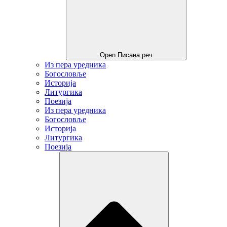
Open Писана реч
Из пера уредника
Богословље
Историја
Литургика
Поезија
Из пера уредника
Богословље
Историја
Литургика
Поезија