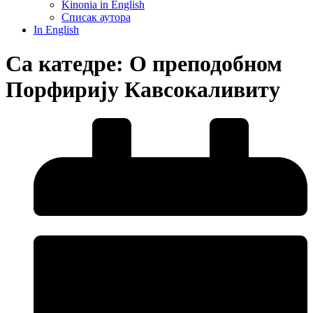
Kinonia in English
Списак аутора
In English
Са катедре: О преподобном
Порфирију Кавсокаливиту