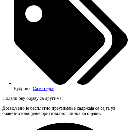
Рубрика:
Са катедре
Подели ову објаву са другима:
Дозвољено је бесплатно преузимање садржаја са сајта уз
обавезно навођење оригиналног линка ка објави.