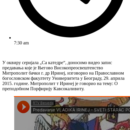
7:30 am
У оквиру серијала „Са катедре“, доносимо видео запис
предавања које је Његово Високопреосвештенство
Митрополит бачки г. др Иринеј, изговорио на Православном
богословском факултету Универзитета у Београду, 29. априла
2015. године. Митрополит т Иринеј је говорио на тему: О
преподобном Порфирију Кавсокаливиту.