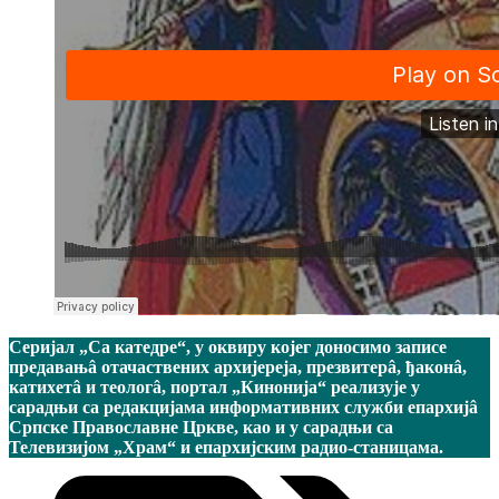
Серијал „Са катедре“, у оквиру којег доносимо записе
предавањâ отачаствених архијереја, презвитерâ, ђаконâ,
катихетâ и теологâ, портал „Кинонија“ реализује у
сарадњи са редакцијама информативних служби епархијâ
Српске Православне Цркве, као и у сарадњи са
Телевизијом „Храм“ и епархијским радио-станицама.