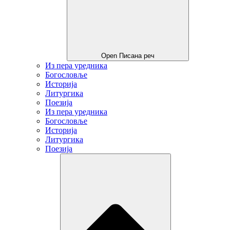
Open Писана реч
Из пера уредника
Богословље
Историја
Литургика
Поезија
Из пера уредника
Богословље
Историја
Литургика
Поезија