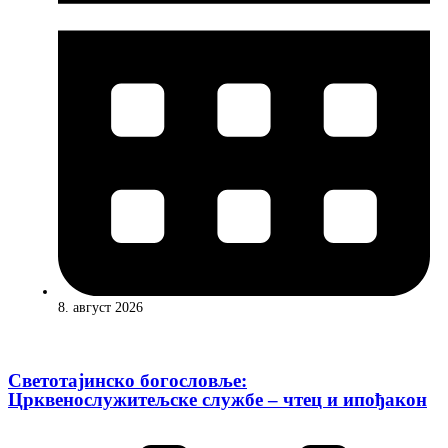
8. август 2026
Светотајинско богословље:
Црквенослужитељске службе – чтец и ипођакон