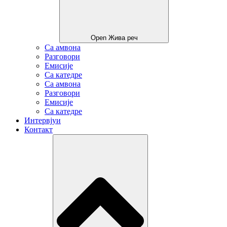
Open Жива реч
Са амвона
Разговори
Емисије
Са катедре
Са амвона
Разговори
Емисије
Са катедре
Интервјуи
Контакт