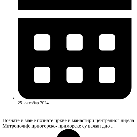
25. октобар 2024
Познате и мање познате цркве и манастири централног дијела
Митрополије црногорско- приморске су важан дио ...