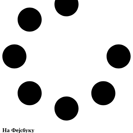
На Фејсбуку