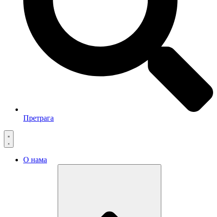
Претрага
О нама