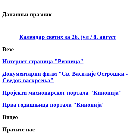
Данашњи празник
Календар светих за 26. јул / 8. август
Везе
Интернет страница "Ризница"
Документарни филм "Св. Василије Острошки -
Сведок васкрсења"
Пројекти мисионарског портала "Кинонија"
Прва годишњица портала "Кинонија"
Видео
Пратите нас