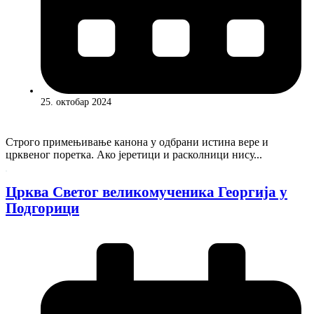
25. октобар 2024
Строго примењивање канона у одбрани истина вере и
црквеног поретка. Ако јеретици и расколници нису...
Црква Светог великомученика Георгија у
Подгорици