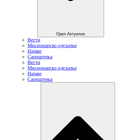
Open Актуелно
Вести
Мисионарско одељење
Најаве
Саопштења
Вести
Мисионарско одељење
Најаве
Саопштења