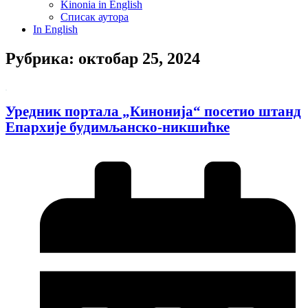
Kinonia in English
Списак аутора
In English
Рубрика: октобар 25, 2024
Уредник портала „Кинонија“ посетио штанд
Епархије будимљанско-никшићке