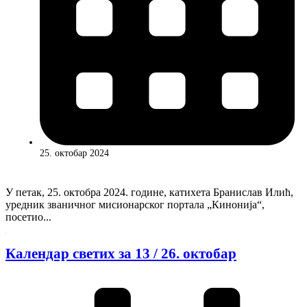
25. октобар 2024
У петак, 25. октобра 2024. године, катихета Бранислав Илић,
уредник званичног мисионарског портала „Кинонија“,
посетио...
Календар светих за 13 / 26. октобар