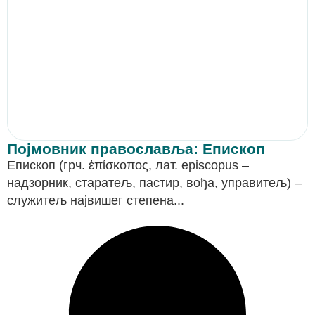
Појмовник православља: Епископ
Епископ (грч. ἐπίσκοπος, лат. episcopus –
надзорник, старатељ, пастир, вођа, управитељ) –
служитељ највишег степена...