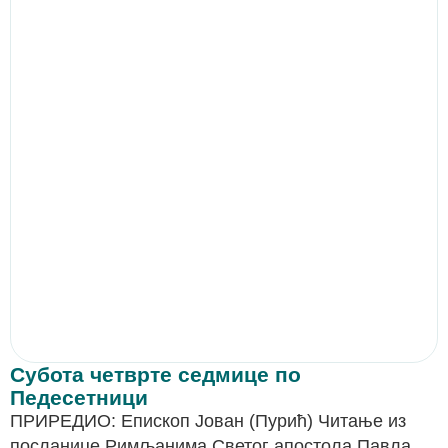
Субота четврте седмице по
Педесетници
ПРИРЕДИО: Епископ Јован (Пурић) Читање из
посланице Римљанима Светог апостола Павла