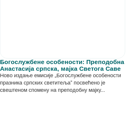
Богослужбене особености: Преподобна
Анастасија српска, мајка Светога Саве
Ново издање емисије „Богослужбене особености
празника српских светитељаˮ посвећено је
свештеном спомену на преподобну мајку...