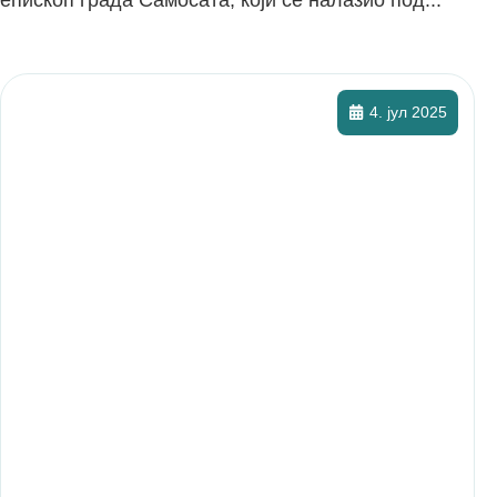
епископ града Самосата, који се налазио под...
4. јул 2025