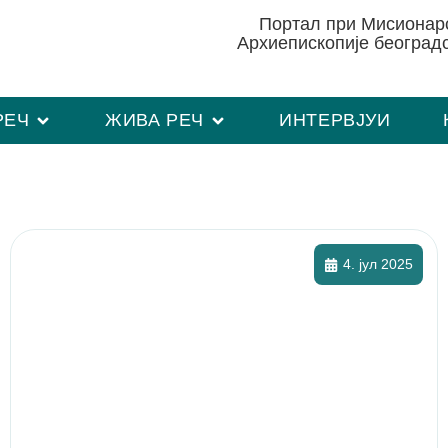
Портал при Мисиона
Архиепископије београд
РЕЧ
ЖИВА РЕЧ
ИНТЕРВЈУИ
4. јул 2025