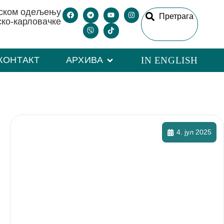
рском одељењу
Претрага
ско-карловачке
КОНТАКТ
АРХИВА
IN ENGLISH
4. јул 2025