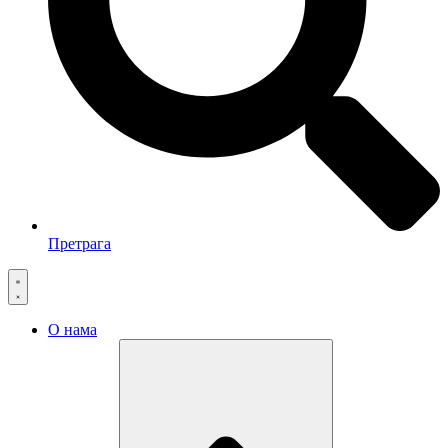
Претрага
О нама