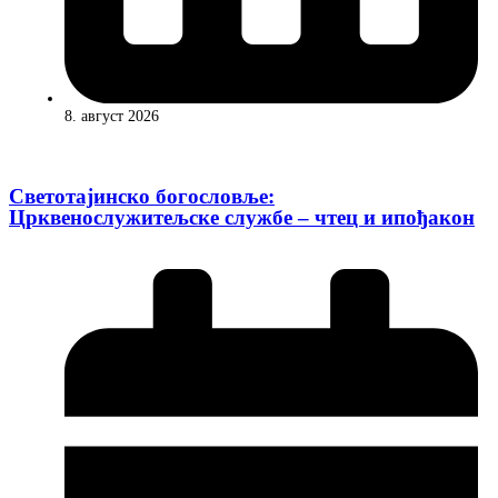
8. август 2026
Светотајинско богословље:
Црквенослужитељске службе – чтец и ипођакон