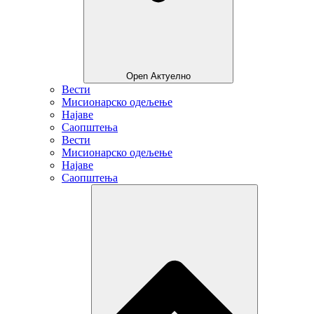
Open Актуелно
Вести
Мисионарско одељење
Најаве
Саопштења
Вести
Мисионарско одељење
Најаве
Саопштења