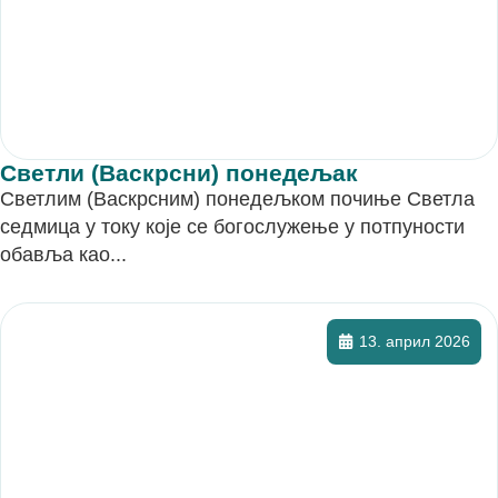
Светли (Васкрсни) понедељак
Светлим (Васкрсним) понедељком почиње Светла
седмица у току које се богослужење у потпуности
обавља као...
13. април 2026