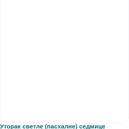
Уторак светле (пасхалне) седмице