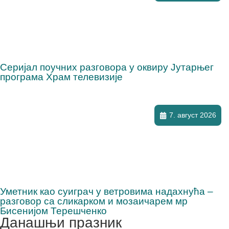
Серијал поучних разговора у оквиру Јутарњег
програма Храм телевизије
7. август 2026
Уметник као суиграч у ветровима надахнућа –
разговор са сликарком и мозаичарем мр
Бисенијом Терешченко
Данашњи празник