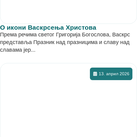
О икони Васкрсења Христова
Према речима светог Григорија Богослова, Васкрс
представља Празник над празницима и славу над
славама јер...
13. април 2026