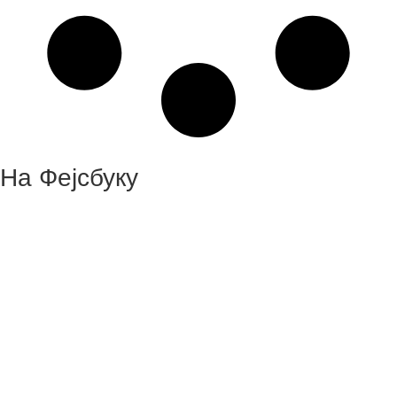
На Фејсбуку