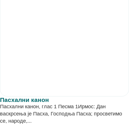
Пасхални канон
Пасхални канон, глас 1 Песма 1Ирмос: Дан
васкрсења је Пасха, Господњa Пасха; просветимо
се, народе,...