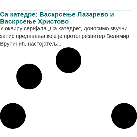
Са катедре: Васкрсење Лазарево и
Васкрсење Христово
У оквиру серијала „Са катедре“, доносимо звучни
запис предавања које је протопрезвитер Велимир
Врућинић, настојатељ...