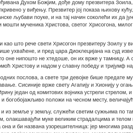
буђивана Духом Божјим, дође дому презвитера Зоила, 
ткривено у виђењу. Презвитер јој показа њихову кућу,
ке љубави поуке, и на тај начин соколећи их да јун
и мошти мученика Христова, светог Хрисогона, милог
 би као што рече свети Хрисогон презвитеру Зоилу у 
 бише ухваћене, и пред цара Диоклецијана на суд из
оне нипошто не хтедоше, он их врже у тамницу. А св
омоћ Христову и надом у славну победу и тријумф н
родних послова, а свете три девојке бише предате м
авање. Сисиније врже свету Агапију и Хионију у огањ
рину један од комитових војника устрели стрелом, и
, и богобојажљиво положи на чесном месту, величај
д, и из земље у земљу, служећи светим сужњима по т
, олакшавајући муке великим страдалцима и телом и
она и би названа узорешителница: јер многима разд