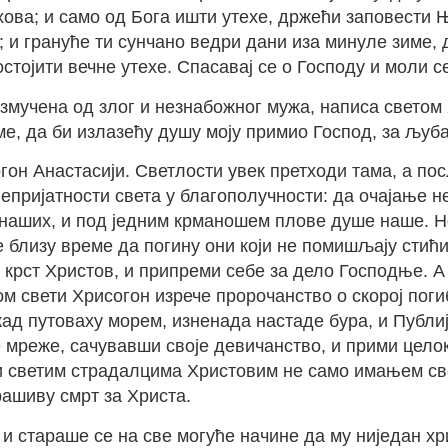
грехова; и само од Бога ишти утехе, држећи заповести
 и грануће ти сунчано ведри дани иза минуле зиме, д
тојити вечне утехе. Спасавај се о Господу и моли се
змучена од злог и незнабожног мужа, написа светом
ме, да би излазећу душу моју примио Господ, за љуба
гон Анастасији. Светлости увек претходи тама, а по
непријатности света у благополучности: да очајање 
 наших, и под једним крманошем плове душе наше. Но 
је близу време да погину они који не помишљају стић
рст Христов, и припреми себе за дело Господње. А 
 свети Хрисогон изрече пророчанство о скорој погиби
ад путоваху морем, изненада настаде бура, и Публије
е мреже, сачувавши своје девичанство, и прими цело
и светим страдалцима Христовим не само имањем сво
рашиву смрт за Христа.
и стараше се на све могуће начине да му ниједан хр