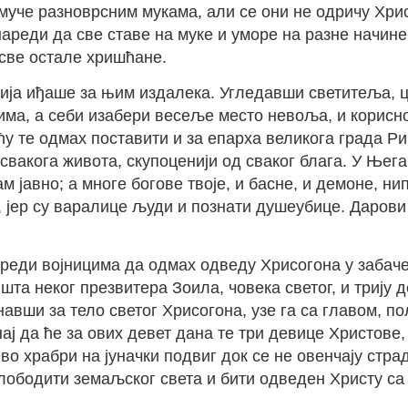
муче разноврсним мукама, али се они не одричу Хрис
 нареди да све ставе на муке и уморе на разне нач
 све остале хришћане.
сија иђаше за њим издалека. Угледавши светитеља, ц
има, а себи изабери весеље место невоља, и корисно 
ћу те одмах поставити и за епарха великога града Р
 свакога живота, скупоценији од сваког блага. У Њег
 јавно; а многе богове твоје, и басне, и демоне, н
, јер су варалице људи и познати душеубице. Дарови 
реди војницима да одмах одведу Хрисогона у забаче
а неког презвитера Зоила, човека светог, и трију дев
вши за тело светог Хрисогона, узе га са главом, пол
ај да ће за ових девет дана те три девице Христове, 
 храбри на јуначки подвиг док се не овенчају страд
ослободити земаљског света и бити одведен Христу с