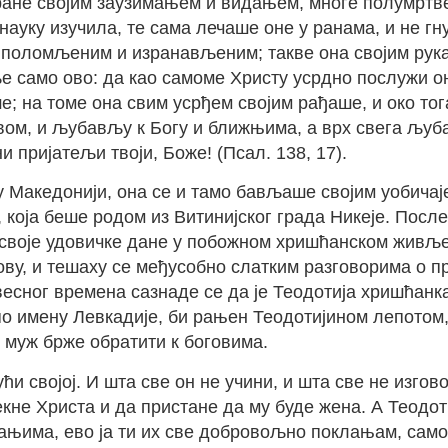
ране својим заузимањем и видањем, многе полумртве
науку изучила, те сама лечаше оне у ранама, и не гн
 поломљеним и изранављеним; такве она својим рука
ље само ово: да као самоме Христу усрдно послужи о
; на томе она свим усрђем својим рађаше, и око тог
вом, и љубављу к Богу и ближњима, а врх свега љуба
 пријатељи твоји, Боже! (Псал. 138, 17).
 Македонији, она се и тамо бављаше својим уобичај
која беше родом из Витинијског града Никеје. После
своје удовичке дане у побожном хришћанском живље
ву, и тешаху се међусобно слатким разговорима о пр
сног времена сазнаде се да је Теодотија хришћанка.
о имену Левкадије, би рањен Теодотијином лепотом, и
е муж брже обратити к боговима.
 својој. И шта све он не учини, и шта све не изговор
одрекне Христа и да пристане да му буде жена. А Теод
мањима, ево ја ти их све добровољно поклањам, само