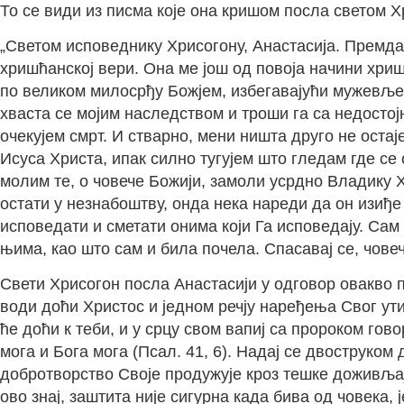
То се види из писма које она кришом посла светом Хр
„Светом исповеднику Хрисогону, Анастасија. Премда
хришћанској вери. Она ме још од повоја начини хри
по великом милосрђу Божјем, избегавајући мужевље
хваста се мојим наследством и троши га са недостој
очекујем смрт. И стварно, мени ништа друго не оста
Исуса Христа, ипак силно тугујем што гледам где се 
молим те, о човече Божији, замоли усрдно Владику Х
остати у незнабоштву, онда нека нареди да он изиђе 
исповедати и сметати онима који Га исповедају. Сам
њима, као што сам и била почела. Спасавај се, чове
Свети Хрисогон посла Анастасији у одговор овакво п
води доћи Христос и једном речју наређења Свог ути
ће доћи к теби, и у срцу свом вапиј са пророком гово
мога и Бога мога (Псал. 41, 6). Надај се двоструком
добротворство Своје продужује кроз тешке доживљаје
ово знај, заштита није сигурна када бива од човека, 