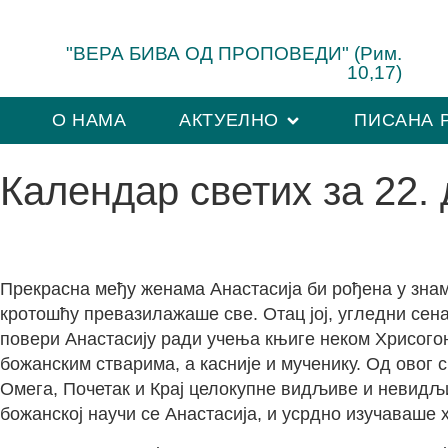
"ВЕРА БИВА ОД ПРОПОВЕДИ" (Рим.
10,17)
О НАМА
АКТУЕЛНО
ПИСАНА 
Календар светих за 22. 
Прекрасна међу женама Анастасија би рођена у знам
кротошћу превазилажаше све. Отац јој, угледни сена
повери Анастасију ради учења књиге неком Хрисогон
божанским стварима, а касније и мученику. Од овог 
Омега, Почетак и Крај целокупне видљиве и невидљ
божанској научи се Анастасија, и усрдно изучаваше 