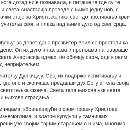
кога дотад није познавала, и питаше га где су те
 и света Анастасија проведе с њима једну ноћ, с
ачки стоје за Христа женика свог до проливања крви
 учитеља свог, и плака над њима дуго од свег срца,
виђењу: за девет дана презвитер Зоил се престави ка
ведене. Он их дуго и ласкама и претњама наговараше
ета Анастасија одмах, по обичају свом, оде к овим
ад непријатељем.
учитељу Дулкицију. Овај их подврже испитивању и
, где оне и скончаше предавши дух Богу а тела своја
 светитељка сконча. Света тела њихова узе света
ући њихова страдања.
амницама, збрињавајући о свом трошку Христове
знемоглима, и златом купујући у тамничких
реши узе својим тајним старањем о њима, многима