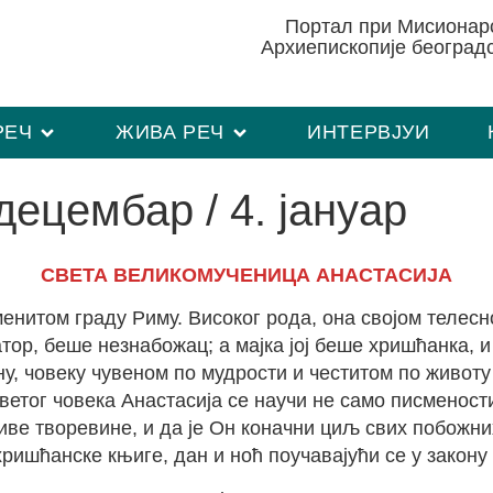
Портал при Мисиона
Архиепископије београд
РЕЧ
ЖИВА РЕЧ
ИНТЕРВЈУИ
децембар / 4. јануар
СВЕТА ВЕЛИКОМУЧЕНИЦА АНАСТАСИЈА
енитом граду Риму. Високог рода, она својом телес
тор, беше незнабожац; а мајка јој беше хришћанка, 
у, човеку чувеном по мудрости и честитом по живот
светог човека Анастасија се научи не само писменост
иве творевине, и да је Он коначни циљ свих побожн
хришћанске књиге, дан и ноћ поучавајући се у закону