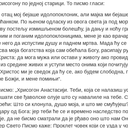
исогону по једној старици. То писмо гласи:
 отац мој бејаше идолопоклоник, али мајка ми бејаш
шћанком. По њеном одласку из овога света ја под мо
ву постељу измишљеном болешћу, ја дању и ноћу гр
ним и поганим идолопоклоницима, мене је као врачар
је него да испустим душу и паднем мртва. Мада ћу с
сва моја богатства која сам обећала Богу, расипају 
риста: да мога мужа или остави у животу ако провиди
из средине живих и уступи место онима који почитују
 Христос ми је сведок да ћу се, ако будем слободна,
че Божји, и мене помињи“.
исмо: „Хрисогон Анастасији. Теби, која се налазиш у
шати све ђаволске олује што су навалиле на тебе. Ст
рећи: Што си клонула, душо моја, и што ме смућујеш? 
 дару од Бога: јер теби ће се и времено наследство 
, да не бисмо сматрали да је рђаво оно што нам Он д
јер Свето Писмо каже: Проклет човек који се узда у ч