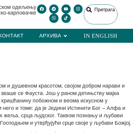
рском одељењу
Претрага
ско-карловачке
КОНТАКТ
АРХИВА
IN ENGLISH
ном и душевном красотом, својом добром нарави и
и зваше се Фауста. Још у раном детињству мајка
у хришћанину побожном и веома искусном у
и него и томе: да је Једини Истинити Бог – Алфа и
их жеља, срца људског. Таквом познању и љубави
 Господњем и утврђујући срце своје у љубави Божјој.