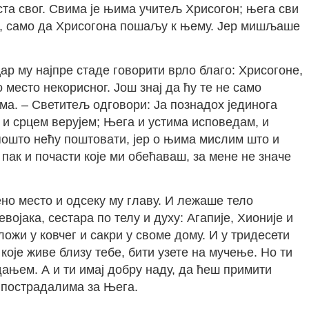
та свог. Свима је њима учитељ Хрисогон; њега сви
ине, само да Хрисогона пошаљу к њему. Јер мишљаше
ар му најпре стаде говорити врло благо: Хрисогоне,
место некорисног. Још знај да ћу те не само
има. – Светитељ одговори: Ја познадох јединога
а и срцем верујем; Њега и устима исповедам, и
ипошто нећу поштовати, јер о њима мислим што и
пак и почасти које ми обећаваш, за мене не значе
но место и одсеку му главу. И лежаше тело
ојака, сестара по телу и духу: Агапије, Хионије и
ожи у ковчег и сакри у своме дому. И у тридесети
које живе близу тебе, бити узете на мучење. Но ти
ањем. А и ти имај добру наду, да ћеш примити
а пострадалима за Њега.