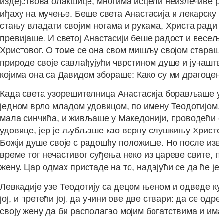
издејствова олакшице, многима исцели неизлечиве 
иђаху на мучење. Беше света Анастасија и лекарску 
стању владати својим ногама и рукама, Христа ради
превијаше. И светој Анастасији беше радост и весе
Христовог. О томе се она свом мишљу својом стараше
природе своје савлађујући чврстином душе и јунашт
којима она са Давидом збораше: Како су ми драгоцени
Када света узорешителница Анастасија борављаше у
једном врло младом удовицом, по имену Теодотијом, 
мала синчића, и живљаше у Македонији, проводећи 
удовице, јер је љубљаше као верну слушкињу Христо
Божји душе своје с радошћу положише. Но после изве
време тог нечастивог суђења неко из цареве свите, п
жену. Цар одмах пристаде на то, надајући се да ће ј
Левкадије узе Теодотију са децом њеном и одведе кући
јој, и претећи јој, да учини ове две ствари: да се 
своју жену да би располагао мојим богатствима и и