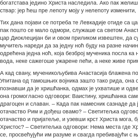
богатстава једино Христа наследила. Ако пак желиш
ствар: јер ћеш пре лепоту моју у нелепоту изменити,
Тих дана појави се потреба те Левкадије отиде са ца
пак пошто се мало одмори, служаше са светом Анаст
цар Диоклецијан би и овом приликом извештен, да с
мучитељ нареди да за једну ноћ буду на разне начин
одрећена једна ноћ, која безброј мученика посла ка
вода, неке сажегоше ужарене пећи, а неке живе при
А кад свану, мученикољубива Анастасија блажена по
Упитана од тамошњих војника зашто тако рида, она од
познавши да је хришћанка, одмах је ухватише и одв
она громогласно одговори: Ваистину, хришћанка сам.
драгоцен и славан. – Када пак намесник сазнаде да ј
отачаство Рим и дођеш овамо? – Светитељка одговори
отачаство и пријатеље, и узевши крст Христа мога, 
Христос? – Светитељка одговори: Нема места где Христ
се, просвећујући им разуме и свагда пребивајући с њи