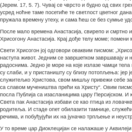
(Јерем. 17, 5. 7). Чувај се чврсто и будно од свих 
усред ноћне таме посетиће те светлост цветног дана;
пружала времену утеху, и сама ћеш се без сумње удос
После мало времена Анастасија, свирепо и смртно и
Хрисогону Анастасија. Крај дође телу моме; помени 
Свети Хрисогон јој одговори оваквим писмом: „Хрисо
наступа живот. Једним се завршетком завршавају и 
радоснима. Једно је море на које излазе чамци тела
су слаби, и у пристаништу су близу потопљења: јер 
служитељко Христова, свом мишљу привежи себе за к
са славом мучеништва прећи ка Христу“. Овим писмом
посла Публија са изасланицима цару Персијском. И к
Света пак Анастасија избави се као птица из ловачк
родитеља. И стаде опет обилазити тамнице, служећ
речима, и побуђујући их на јуначко трпљење и неуст
У то време цар Диоклецијан се налажаше у Аквилеји 