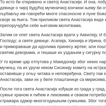
То исто би откривено и светој Анастасији. И она, по
девице о чијој будућој мученичкој кончини њему би о
љубављу им говорећи многе спасоносне и пуне божанс
своје за Њега. Том приликом света Анастасија виде 
препоручујући себе његовим молитвама.
Затим се опет света Анастасија врати у Аквилеју. И
Господу; а свете девице: Агапија, Хионија и Ирина,
и примораваше да идолима принесу жртве; али пошто 
светим девојкама, и тешаше их уздањем у сигурну п
У то време цар отпутова у Македонију због неких на
мучењу, па их уручи неком Сисинију комиту на истјаз
оставивши у огњу читава и неповређена. Свету пак И
Анастасија, зави их у беле плаштанице са мирисима
После тога света Анастасија хођаше из града у гра
сужње храном и пићем и лековима и сваком потребом
стражара одмор многогодишњим сужњима. Због тога 