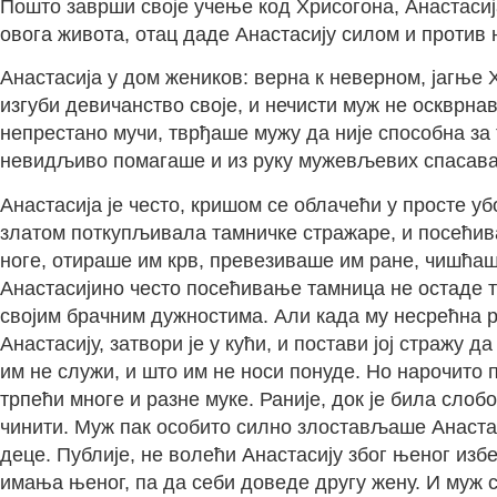
Пошто заврши своје учење код Хрисогона, Анастасија 
овога живота, отац даде Анастасију силом и против
Анастасија у дом жеников: верна к неверном, јагње Х
изгуби девичанство своје, и нечисти муж не оскврнав
непрестано мучи, тврђаше мужу да није способна за
невидљиво помагаше и из руку мужевљевих спасаваш
Анастасија је често, кришом се облачећи у просте у
златом поткупљивала тамничке стражаре, и посећив
ноге, отираше им крв, превезиваше им ране, чишћаш
Анастасијино често посећивање тамница не остаде та
својим брачним дужностима. Али када му несрећна ро
Анастасију, затвори је у кући, и постави јој стражу 
им не служи, и што им не носи понуде. Но нарочито 
трпећи многе и разне муке. Раније, док је била слоб
чинити. Муж пак особито силно злостављаше Анастаси
деце. Публије, не волећи Анастасију због њеног изб
имања њеног, па да себи доведе другу жену. И муж 