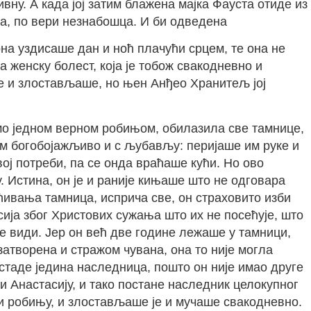
вну. А када јој затим блажена мајка Фауста отиде из
ја, по вери незнабошца. И би одведена
она уздисаше дан и ноћ плачући срцем, те она не
а женску болест, која је тобож свакодневно и
ше и злостављаше, но њен Анђео Хранитељ јој
амо једном верном робињом, обилазила све тамнице,
м богобојажљиво и с љубављу: перијаше им руке и
ј потреби, па се онда враћаше кући. Но ово
. Истина, он је и раније кињаше што не одговара
ћивања тамница, исприча све, он страховито изби
асија због Христових сужања што их не посећује, што
не види. Јер он већ две године лежаше у тамници,
 затворена и стражом чувана, она то није могла
остаде једина наследница, пошто он није имао друге
 Анастасију, и тако постане наследник целокупног
 и робињу, и злостављаше је и мучаше свакодневно.