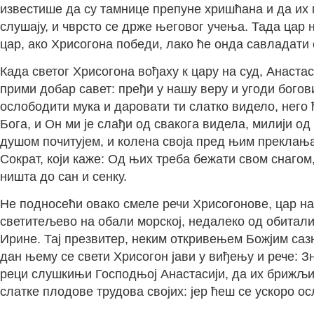
известише да су тамнице препуне хришћана и да их 
слушају, и чврсто се држе његовог учења. Тада цар
цар, ако Хрисогона победи, лако ће онда савладати
Када светог Хрисогона вођаху к цару на суд, Анаста
прими добар савет: пређи у нашу веру и угоди богов
ослободити мука и даровати ти слатко видело, него 
Бога, и Он ми је слађи од свакога видела, милији од
душом почитујем, и колена своја пред њим преклањам
Сократ, који каже: Од њих треба бежати свом снагом
ништа до сан и сенку.
Не подносећи овако смеле речи Хрисогонове, цар на
светитељево на обали морској, недалеко од обиталишт
Ирине. Тај презвитер, неким откривењем Божјим сазна
дан њему се свети Хрисогон јави у виђењу и рече: Зн
реци слушкињи Господњој Анастасији, да их брижљиво
слатке плодове трудова својих: јер ћеш се ускоро 