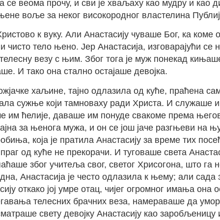
се веома прочу, и сви је хваљаху као мудру и као ди
 њене воље за неког високородног властелина Публи
ристово к вуку. Али Анастасију чуваше Бог, ка коме 
и чисто тело њено. Јер Анастасија, изговарајући се н
 телесну везу с њим. Због тога је муж понекад киња
е. И тако она стално остајаше девојка.
божјачке хаљине, тајно одлазила од куће, праћена с
ала сужње који тамноваху ради Христа. И служаше и
е им ћелије, даваше им понуде свакоме према његово
јна за њенога мужа, и он се још јаче разгњеви на њу
биња, која је пратила Анастасију за време тих посе
да праг од куће не прекорачи. И туговаше света Анаст
паћаше због учитеља свог, светог Хрисогона, што га 
одна, Анастасија је често одлазила к њему; али сада
ју откако јој умре отац, чијег огромног имања она 
егавања телесних брачних веза, намераваше да умори
сматраше свету девојку Анастасију као заробљеницу