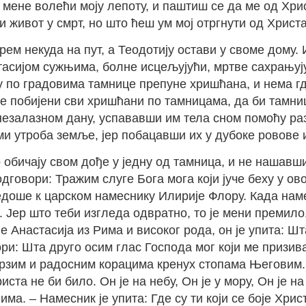
 мене волећи моју лепоту, и паштиш се да ме од Хри
 и живот у смрт, но што ћеш ум мој отргнути од Христ
рем некуда на пут, а Теодотију остави у своме дому.
асијом сужњима, болне исцељујући, мртве сахрањују
у по градовима тамнице препуне хришћана, и нема г
е побијени сви хришћани по тамницама, да би тамниц
 незалазном дану, успававши им тела сном помоћу раз
ми утроба земље, јер побацавши их у дубоке ровове 
 обичају свом дође у једну од тамница, и не нашавш
говори: Тражим слуге Бога мога који јуче беху у овој
едоше к царском намеснику Илирије Флору. Када наме
 Јер што теби изгледа одвратно, то је мени премило.
е Анастасија из Рима и високог рода, он је упита: Ш
: Шта друго осим глас Господа мог који ме призива 
брзим и радосним корацима кренух стопама Његовим. –
а не би било. Он је на небу, Он је у мору, Он је на 
ма. – Намесник је упита: Где су ти који се боје Хрис