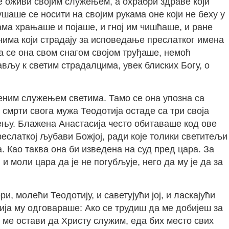
 оживи својим служењем, а охрабри здраве који
ушаше се носити на својим рукама оне који не беху у
ма храњаше и појаше, и гној им чишћаше, и ране
нима који страдају за исповедање преслатког имена
а се она свом снагом својом труђаше, немоћ
вљу к светим страдалцима, увек блиских Богу, о
еним служењем светима. Тамо се она упозна са
 смрти свога мужа Теодотија остаде са три своја
њу. Блажена Анастасија често обитаваше код ове
еслаткој љубави Божјој, ради које толики светитељи
 Као таква она би изведена на суд пред цара. За
 моли цара да је не погубљује, него да му је да за
и, молећи Теодотију, и саветујући јој, и ласкајући
отија му одговараше: Ако се трудиш да ме добијеш за
 ме остави да Христу служим, еда бих место свих