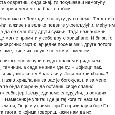
ста одвратиш, онда знај, ти покушаваш немогућу
а и приволети ме на брак с тобом.
 И задржа се Левкадије на путу дуго време. Теодотија
ћи, а живе на велике подвиге укрепљујући. Међутим
де да се смештају други сужњи. Тада незнабожни
е могле примити у себе друге хришћане. И би за то
новрсних смрти: јер једне посече мач, друге потопи
и јаме, живе их засуше песком и камењем.
и никога она испуни ваздух плачем и ридањем.
 тамници, а сада не знам где су. – Војници пак,
сник упита свету Анастасију: Јеси ли хришћанка?
 Назив хришћанин за вас је богохулан, а за мене
та те онда покрену да оставиш своје славно
к себи, јер Њему јединоме следујући, ја оставих
 Намесник је упита: Где је тај кога ти називаш
земљи, Он је и у свима који Га призивају и боје Га
та твога, о којима говориш, кажи нам да их