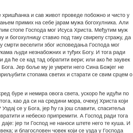
е хришћанка и сав живот проведе побожно и чисто у
рањем примих на себе јарам мужа богохулника. Али
лим стопе Господа мог Исуса Христа. Међутим муж
у и богохулницу ставио под таку свирепу стражу, да
е у смрти веселити због исповедања Господа мог
рукама људи незнабожних и туђих Богу. И тога ради
 да ће се кад тад обратити вери; или ако ће заувек
 Бога. Јер боље му је умрети него Сина Божјег не
 приљубити стопама светих и старати се свим срцем о
сред буре и немира овога света, ускоро ће идући по
ога, као да си на средини мора, очекуј Христа који
Уздај се у Бога, јер ћу га још славити, спаситеља
повратити и небеско припремити. А Господ ради тога
аје: јер ти Господ не наноси штете него те куша. И
овека; и благословен човек који се узда у Господа