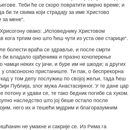
 Његове. Теби ће се скоро повратити мирно време; и
а би ти свима који страдају за име Христово
 за мене“.
 Хрисогону овако: „Исповеднику Христовом
в кога трпим оно што ћеш чути из уста ове старице“.
сле болести враћа се здравље, и после смрти
не би владало ојађенима и празно кочоперење
чамци неких су јачи, и буре им не шкоде; а других
и у спасоносно пристаниште. Ти пак, о беспрекорна
кад у том делу послужиш по својој жељи, тада ћеш
ји Публија, злог мужа Анастасијиног. У те дане цар
 потону и удави се, те тако бедник погибе са хуком.
купно наследство што јој беше остало после
јим, него их и тешећи мудрим и благоразумним
ишћанин не умакне и сакрије се. Из Рима га