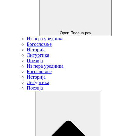
Open Писана реч
Из пера уредника
Богословље
Историја
Литургика
Поезија
Из пера уредника
Богословље
Историја
Литургика
Поезија