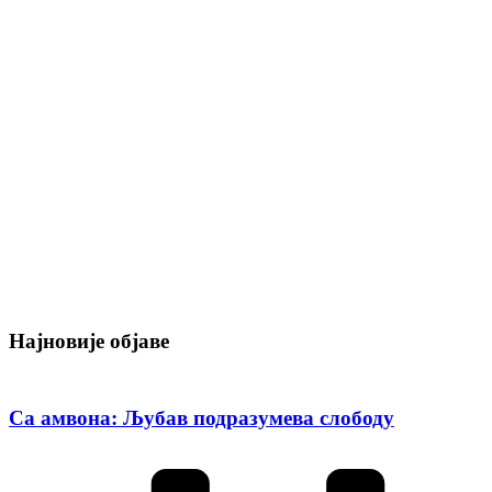
Најновије објаве
Са амвона: Љубав подразумева слободу