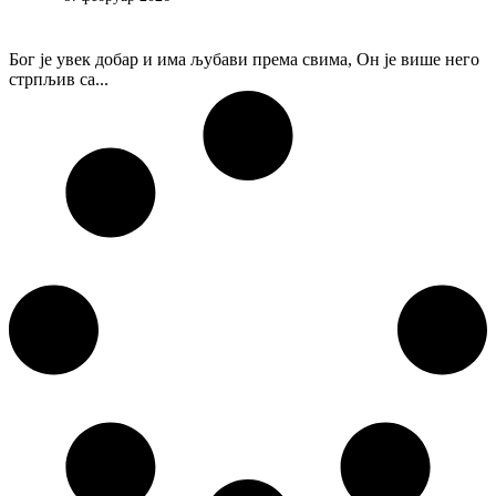
Бог је увек добар и има љубави према свима, Он је више него
стрпљив са...