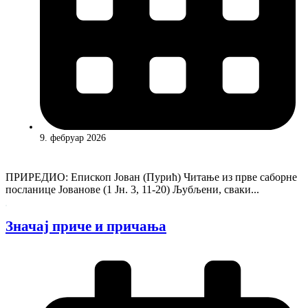
9. фебруар 2026
ПРИРЕДИО: Епископ Јован (Пурић) Читање из прве саборне
посланице Јованове (1 Јн. 3, 11-20) Љубљени, сваки...
Значај приче и причања