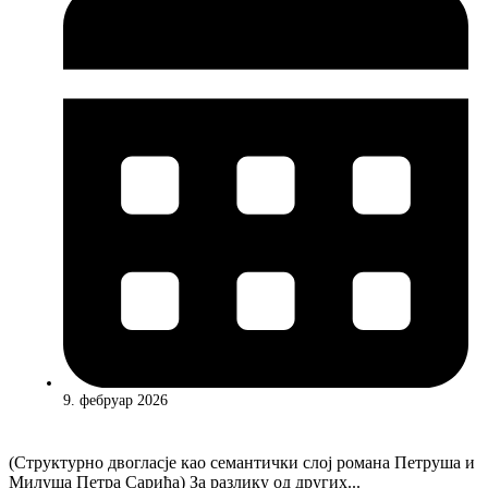
9. фебруар 2026
(Структурно двогласје као семантички слој романа Петруша и
Милуша Петра Сарића) За разлику од других...