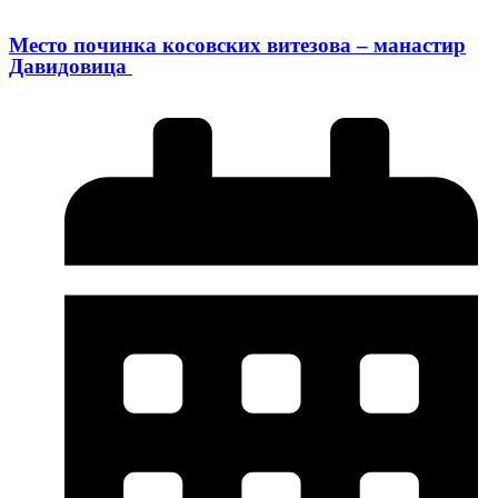
Место починка косовских витезова – манастир
Давидовица