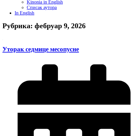
Kinonia in English
Списак аутора
In English
Рубрика: фебруар 9, 2026
Уторак седмице месопусне