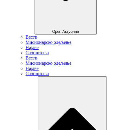
Open Актуелно
Вести
Мисионарско одељење
Најаве
Саопштења
Вести
Мисионарско одељење
Најаве
Саопштења