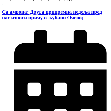
Са амвона: Друга припремна недеља пред
нас износи причу о љубави Очевој