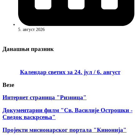
5. август 2026
Данашњи празник
Календар светих за 24. јул / 6. август
Везе
Интернет страница "Ризница"
Документарни филм "Св. Василије Острошки -
Сведок васкрсења"
Пројекти мисионарског портала "Кинонија"