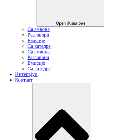
Open Жива реч
Са амвона
Разговори
Емисије
Са катедре
Са амвона
Разговори
Емисије
Са катедре
Интервјуи
Контакт