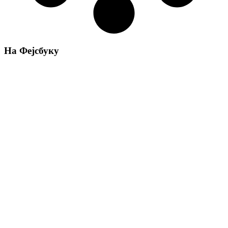
На Фејсбуку