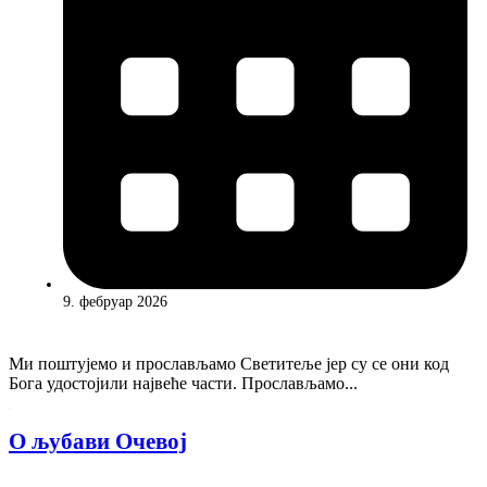
9. фебруар 2026
Ми поштујемо и прослављамо Светитеље јер су се они код
Бога удостојили највеће части. Прослављамо...
О љубави Очевој