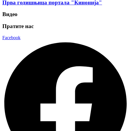
Прва годишњица портала "Кинонија"
Видео
Пратите нас
Facebook