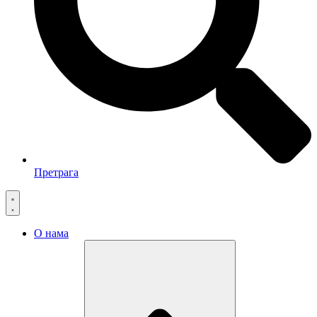
Претрага
О нама