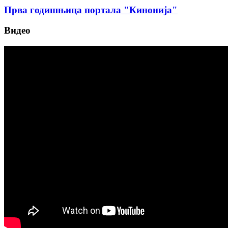
Прва годишњица портала "Кинонија"
Видео