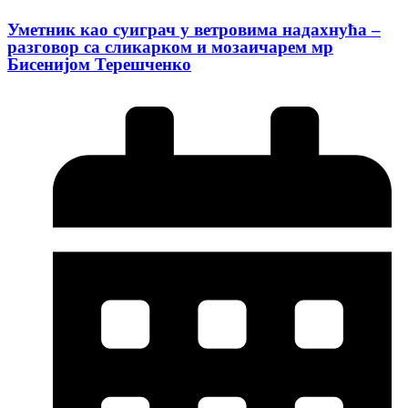
Уметник као суиграч у ветровима надахнућа –
разговор са сликарком и мозаичарем мр
Бисенијом Терешченко