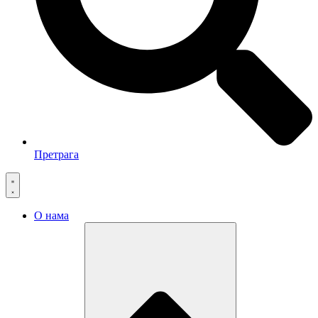
Претрага
О нама