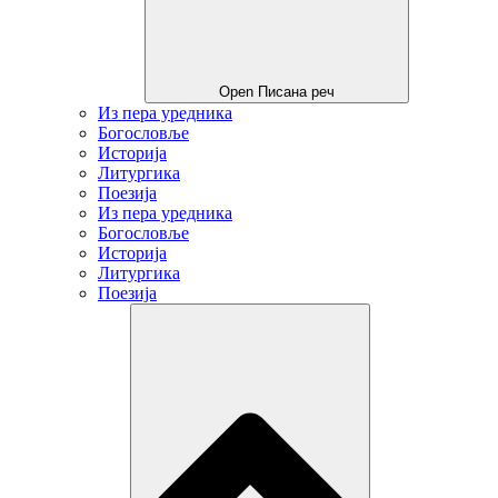
Open Писана реч
Из пера уредника
Богословље
Историја
Литургика
Поезија
Из пера уредника
Богословље
Историја
Литургика
Поезија