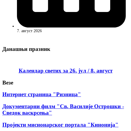
7. август 2026
Данашњи празник
Календар светих за 26. јул / 8. август
Везе
Интернет страница "Ризница"
Документарни филм "Св. Василије Острошки -
Сведок васкрсења"
Пројекти мисионарског портала "Кинонија"