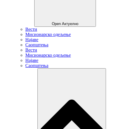
Open Актуелно
Вести
Мисионарско одељење
Најаве
Саопштења
Вести
Мисионарско одељење
Најаве
Саопштења