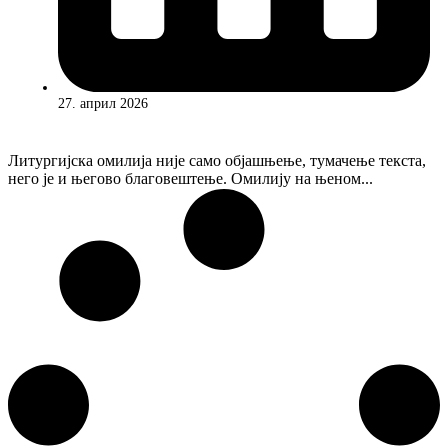
27. април 2026
Литургијска омилија није само објашњење, тумачење текста,
него је и његово благовештење. Омилију на њеном...