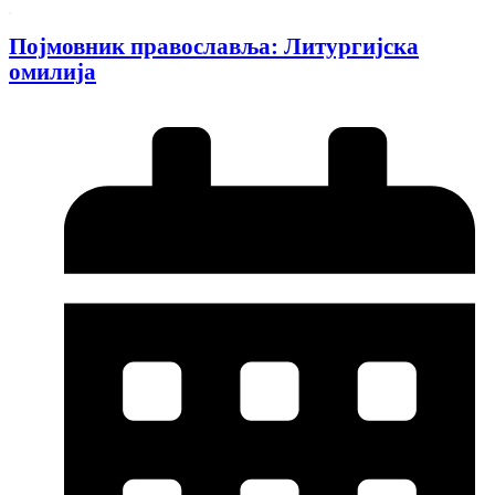
Појмовник православља: Литургијска
омилија