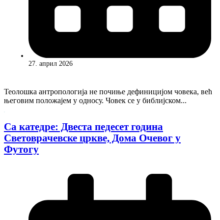
27. април 2026
Теолошка антропологија не почиње дефиницијом човека, већ
његовим положајем у односу. Човек се у библијском...
Са катедре: Двеста педесет година
Световрачевске цркве, Дома Очевог у
Футогу