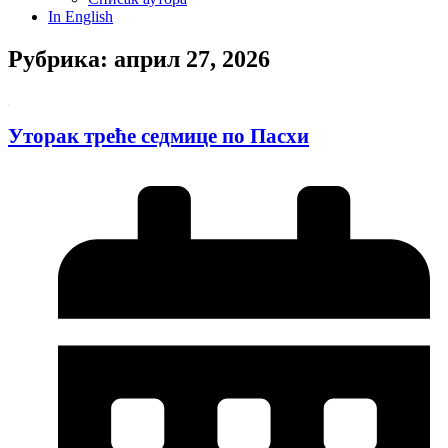
In English
Рубрика: април 27, 2026
Уторак треће седмице по Пасхи