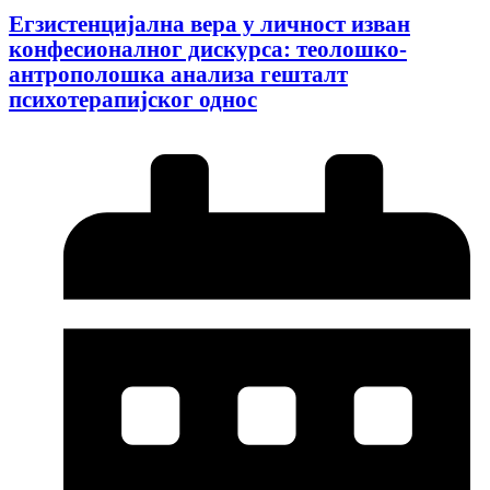
Егзистенцијална вера у личност изван
конфесионалног дискурса: теолошко-
антрополошка анализа гешталт
психотерапијског однос