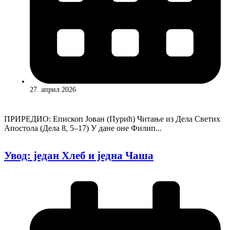
27. април 2026
ПРИРЕДИО: Епископ Јован (Пурић) Читање из Дела Светих
Апостола (Дела 8, 5–17) У дане оне Филип...
Увод: један Хлеб и једна Чаша