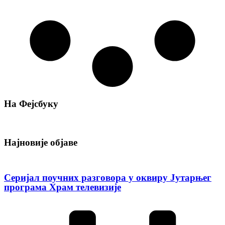
На Фејсбуку
Најновије објаве
Серијал поучних разговора у оквиру Јутарњег
програма Храм телевизије